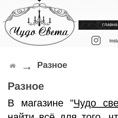
ГЛАВНА
Ins
→
Разное
Разное
В магазине "
Чудо
све
найти всё для того, ч